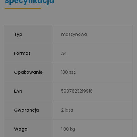
Specyfikacja
Typ
maszynowa
Format
A4
Opakowanie
100 szt.
EAN
5907623219916
Gwarancja
2 lata
Waga
1.00 kg