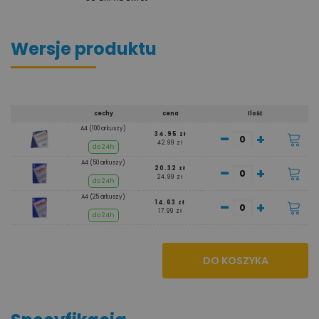
Wersje produktu
cechy
cena
Ilość
A4 (100 arkuszy)
-
+
34.95 zł
42.99 zł
do 24h
A4 (50 arkuszy)
-
+
20.32 zł
24.99 zł
do 24h
A4 (25 arkuszy)
-
+
14.63 zł
17.99 zł
do 24h
DO KOSZYKA