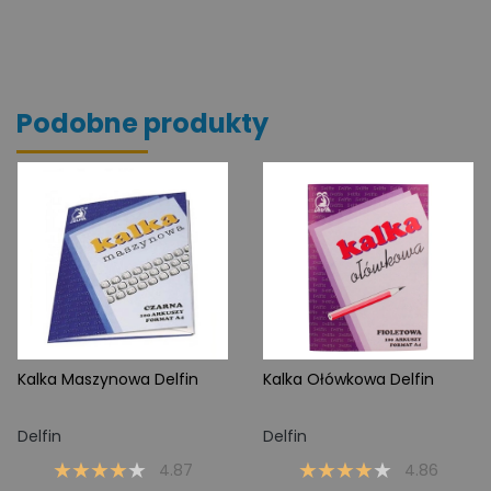
Podobne produkty
Kalka Maszynowa Delfin
Kalka Ołówkowa Delfin
Delfin
Delfin
4.87
4.86