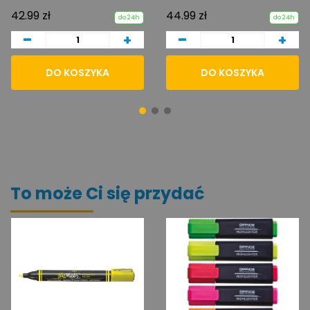
42.99 zł
44.99 zł
do 24h
do 24h
-
-
+
+
DO KOSZYKA
DO KOSZYKA
To może Ci się przydać