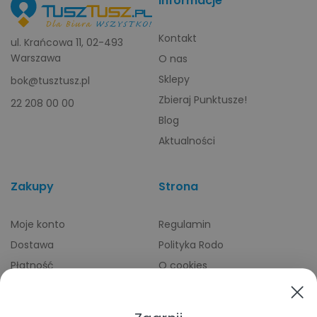
Informacje
Kontakt
ul. Krańcowa 11, 02-493
Warszawa
O nas
Sklepy
bok@tusztusz.pl
Zbieraj Punktusze!
22 208 00 00
Blog
Aktualności
Zakupy
Strona
Moje konto
Regulamin
Dostawa
Polityka Rodo
Płatność
O cookies
Odbiory osobiste
Indeks producentów
Zwroty i reklamacje