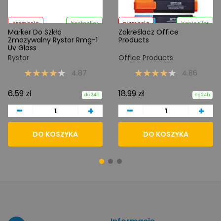
promocja
bestseller
promocja
bestseller
Marker Do Szkła
Zakreślacz Office
Zmazywalny Rystor Rmg-1
Products
Uv Glass
Rystor
Office Products
4.87
4.86
6.59 zł
18.99 zł
do 24h
do 24h
-
-
+
+
DO KOSZYKA
DO KOSZYKA