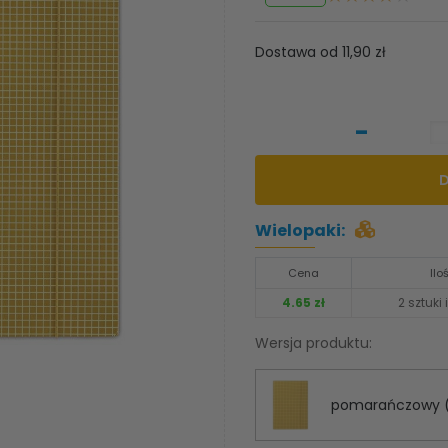
Dostawa od 11,90 zł
-
Wielopaki:
Cena
Ilo
4.65 zł
2 sztuki 
Wersja produktu:
pomarańczowy (