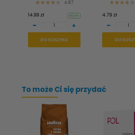
4.87
14.99 zł
4.79 zł
do 24h
-
-
+
DO KOSZYKA
DO KOSZ
To może Ci się przydać