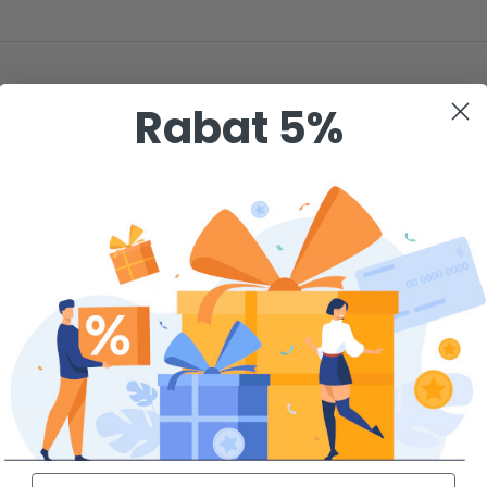
Rabat 5%
Magazyn centralny
Sklep Warszawa - Ursyn
483
Na zamówienie