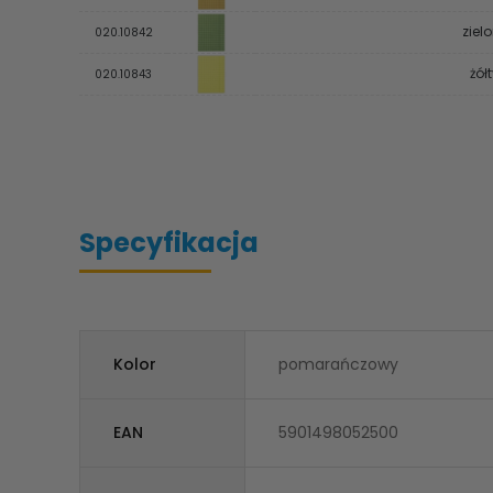
ziel
020.10842
żół
020.10843
Specyfikacja
Kolor
pomarańczowy
EAN
5901498052500