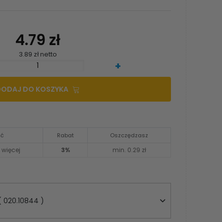
4.79 zł
3.89 zł netto
+
DODAJ DO KOSZYKA
ść
Rabat
Oszczędzasz
i więcej
3%
min. 0.29 zł
 020.10844 )