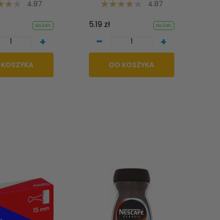
4.87
4.87
5.19 zł
do 24h
do 24h
-
+
+
 KOSZYKA
DO KOSZYKA