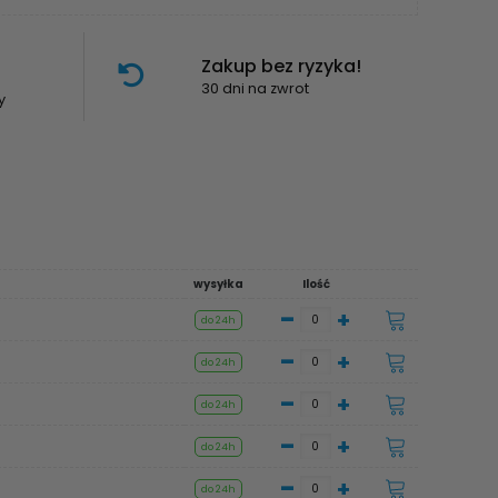
Zakup bez ryzyka!
30 dni na zwrot
y
wysyłka
Ilość
-
+
do 24h
-
+
do 24h
-
+
do 24h
-
+
do 24h
-
+
do 24h