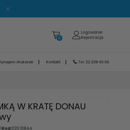
Logowanie
Rejestracja
0
ynajem drukarek
Kontakt
Tel:
22 208 00 00
MKĄ W KRATĘ DONAU
owy
8
Kod:
020.10844