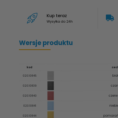
Kup teraz
Wysyłka do 24h
Wersje produktu
kod
cec
bia
020.10845
czar
020.10839
czerw
020.10840
niebi
020.10841
pomara
020.10844