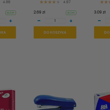
4.88
4.87
2.69 zł
3.09 zł
do 24h
do 24h
-
-
+
+
YKA
DO KOSZYKA
DO