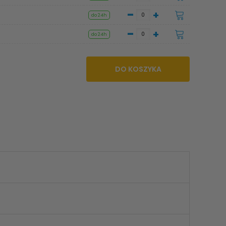
-
+
do 24h
-
+
do 24h
DO KOSZYKA