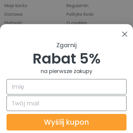
Moje konto
Regulamin
Dostawa
Polityka Rodo
Płatność
O cookies
Odbiory osobiste
Indeks producentów
Zwroty i reklamacje
Zgarnij
Pomoc
Rabat 5%
na pierwsze zakupy
4.9
Na podstawie
835
opinii
z całego okresu
© 2026 TuszTusz.pl - Warszawa
Bezpieczeństwo danych dzięki
Wyślij kupon