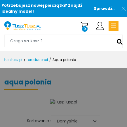
Potrzebujesz nowej pieczątki? Znajdź
Sprawdź..
idealny model!
0
tusztusz.pl
producenci
Aqua polonia
aqua polonia
Sortowanie :
Domyślnie