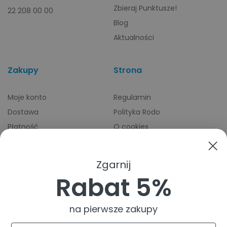
Zbieraj Punktusze!
22 208 00 00
Blog
Aktualności
Zakupy
Strona
Moje konto
Regulamin
Dostawa
Polityka Rodo
Płatność
O cookies
Odbiory osobiste
Indeks producentów
Zwroty i reklamacje
Zgarnij
Pomoc
Rabat 5%
na pierwsze zakupy