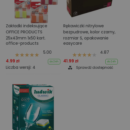
Zakładki indeksujące
Rękawiczki nitrylowe
OFFICE PRODUCTS
bezpudrowe, kolor czarny,
25x43mm 1x50 kart.
rozmiar S, opakowanie
office-products
easycare
zawiera 100 sztuk, marka
easyCARE.
5.00
4.87
4.99 zł
41.99 zł
do 24h
do 24h
Liczba wersji: 4
Sprawdź dostepność