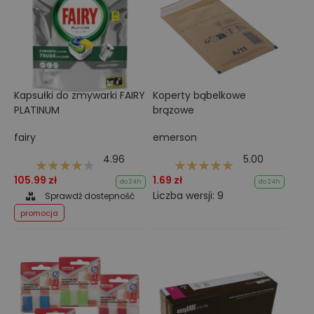
Kapsułki do zmywarki FAIRY
Koperty bąbelkowe
PLATINUM
brązowe
fairy
emerson
4.96
5.00
105.99 zł
1.69 zł
do 24h
do 24h
Liczba wersji: 9
Sprawdź dostepność
promocja