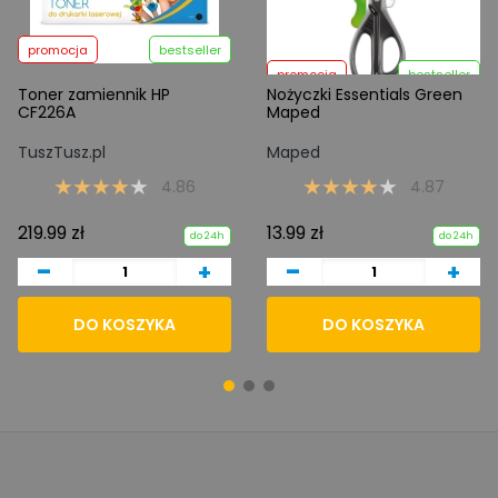
promocja
bestseller
promocja
bestseller
Toner zamiennik HP
Nożyczki Essentials Green
CF226A
Maped
TuszTusz.pl
Maped
4.86
4.87
219.99 zł
13.99 zł
do 24h
do 24h
-
-
+
+
DO KOSZYKA
DO KOSZYKA