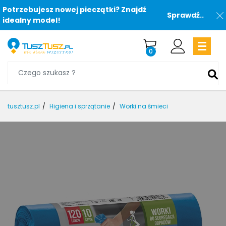
Potrzebujesz nowej pieczątki? Znajdź
Sprawdź..
idealny model!
0
tusztusz.pl
Higiena i sprzątanie
Worki na śmieci