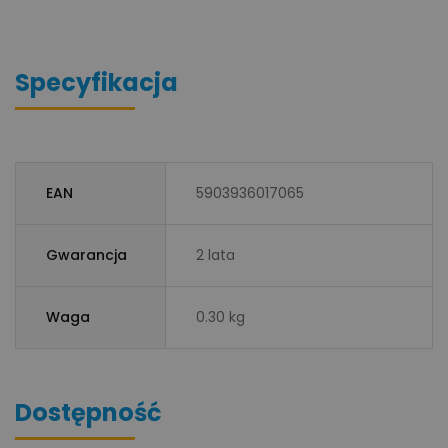
Specyfikacja
EAN
5903936017065
Gwarancja
2 lata
Waga
0.30 kg
Dostępność