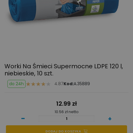
Worki Na Śmieci Supermocne LDPE 120 l,
niebieskie, 10 szt.
do 24h
4.87
Kod:
A.35889
12.99 zł
10.56 zł netto
-
+
DODAJ DO KOSZYKA