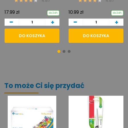
4.87
4.87
17.99 zł
10.99 zł
do 24h
do 24h
-
-
+
+
DO KOSZYKA
DO KOSZYKA
To może Ci się przydać