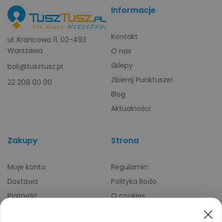
Informacje
Kontakt
ul. Krańcowa 11, 02-493
Warszawa
O nas
Sklepy
bok@tusztusz.pl
Zbieraj Punktusze!
22 208 00 00
Blog
Aktualności
Zakupy
Strona
Moje konto
Regulamin
Dostawa
Polityka Rodo
Płatność
O cookies
Odbiory osobiste
Indeks producentów