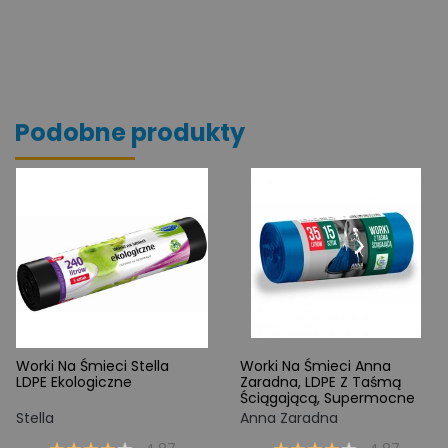
Podobne produkty
Worki Na Śmieci Stella
Worki Na Śmieci Anna
LDPE Ekologiczne
Zaradna, LDPE Z Taśmą
Ściągającą, Supermocne
Stella
Anna Zaradna