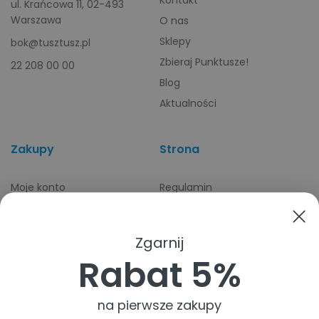
ul. Krańcowa 11, 02-493
Warszawa
O nas
Sklepy
bok@tusztusz.pl
Zbieraj Punktusze!
22 208 00 00
Blog
Aktualności
Zakupy
Strona
Moje konto
Regulamin
Dostawa
Polityka Rodo
Płatność
O cookies
Zgarnij
Odbiory osobiste
Indeks producentów
Rabat 5%
Zwroty i reklamacje
Pomoc
na pierwsze zakupy