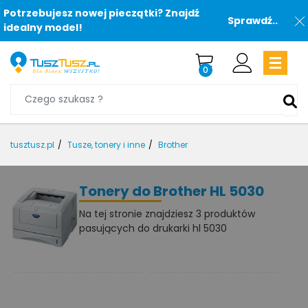
Potrzebujesz nowej pieczątki? Znajdź
Sprawdź..
idealny model!
0
tusztusz.pl
Tusze, tonery i inne
Brother
Tonery do Brother HL 5030
Na tej stronie znajdziesz 3 produktów
pasujących do drukarki hl 5030