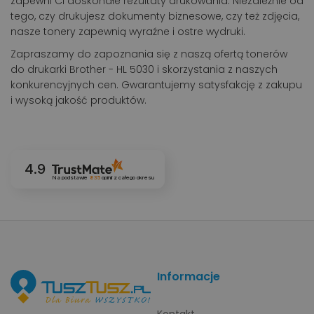
zapewni Ci doskonałe rezultaty drukowania. Niezależnie od
tego, czy drukujesz dokumenty biznesowe, czy też zdjęcia,
nasze tonery zapewnią wyraźne i ostre wydruki.
Zapraszamy do zapoznania się z naszą ofertą tonerów
do drukarki Brother - HL 5030 i skorzystania z naszych
konkurencyjnych cen. Gwarantujemy satysfakcję z zakupu
i wysoką jakość produktów.
4.9
Na podstawie
835
opinii
z całego okresu
Informacje
Kontakt