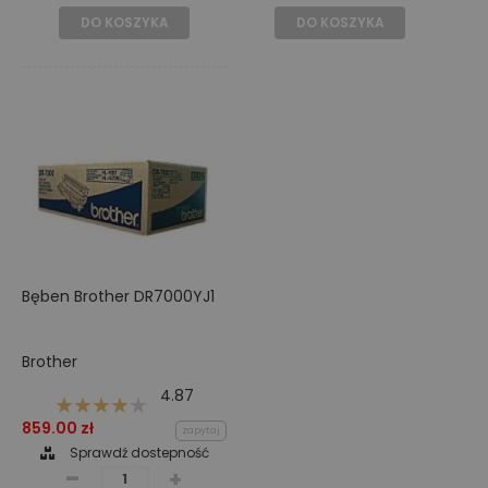
DO KOSZYKA
DO KOSZYKA
Bęben Brother DR7000YJ1
Brother
4.87
859.00 zł
zapytaj
Sprawdź dostepność
-
+