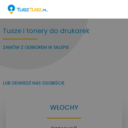
Tusze i tonery do drukarek
ZAMÓW Z ODBIOREM W SKLEPIE
LUB ODWIEDŹ NAS OSOBIŚCIE
WŁOCHY