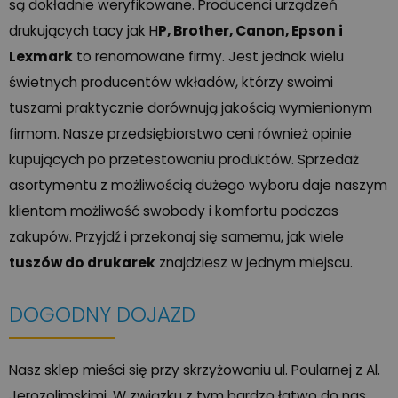
są dokładnie weryfikowane. Producenci urządzeń
drukujących tacy jak H
P, Brother, Canon, Epson i
Lexmark
to renomowane firmy. Jest jednak wielu
świetnych producentów wkładów, którzy swoimi
tuszami praktycznie dorównują jakością wymienionym
firmom. Nasze przedsiębiorstwo ceni również opinie
kupujących po przetestowaniu produktów. Sprzedaż
asortymentu z możliwością dużego wyboru daje naszym
klientom możliwość swobody i komfortu podczas
zakupów. Przyjdź i przekonaj się samemu, jak wiele
tuszów do drukarek
znajdziesz w jednym miejscu.
DOGODNY DOJAZD
Nasz sklep mieści się przy skrzyżowaniu ul. Poularnej z Al.
Jerozolimskimi. W związku z tym bardzo łatwo do nas