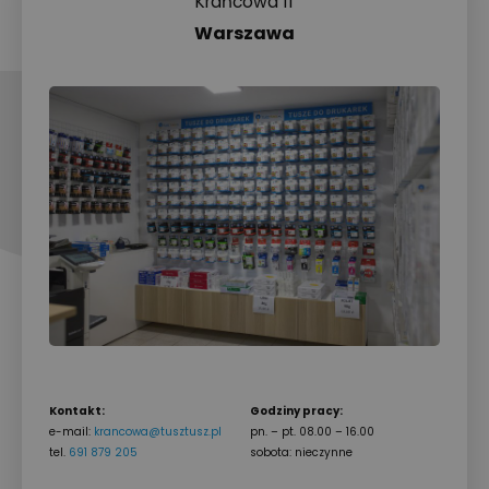
Krańcowa 11
Warszawa
Kontakt:
Godziny pracy:
e-mail:
krancowa@tusztusz.pl
pn. – pt. 08.00 – 16.00
tel.
691 879 205
sobota: nieczynne